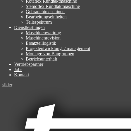
Rotaflex Rundtaktmaschine
Stemoflex Rundtaktmaschine
Gebrauchtmaschinen
Bearbeitungseinheiten
Teilespektrum
Dienstleistungen
Maschinenwartung
Maschinenrevision
Ersatzteillogistik
Projektentwicklung- / management
Montage von Baugruppen
Betriebsunterhalt
Vertriebspartner
Jobs
Kontakt
slider